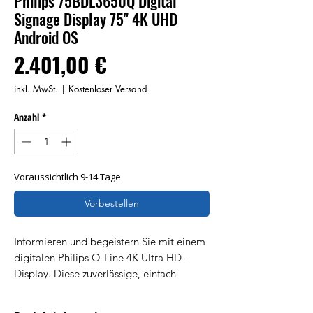
Philips 75BDL3650Q Digital
Signage Display 75" 4K UHD
Android OS
Preis
2.401,00 €
inkl. MwSt.
|
Kostenloser Versand
Anzahl
*
Voraussichtlich 9-14 Tage
Vorbestellen
Informieren und begeistern Sie mit einem
digitalen Philips Q-Line 4K Ultra HD-
Display. Diese zuverlässige, einfach
einzurichtende Signage-Lösung mit
Android ist dank Wave betriebsbereit zur