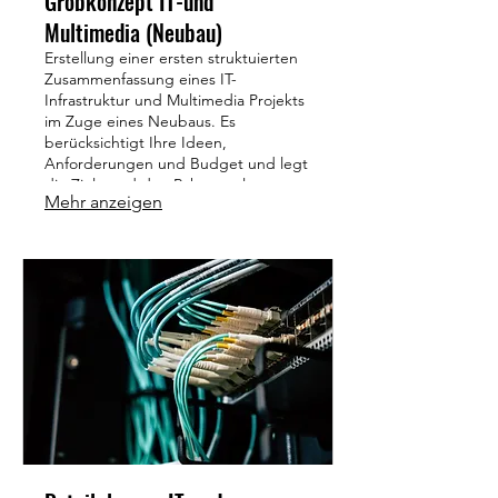
Grobkonzept IT-und
Multimedia (Neubau)
Erstellung einer ersten struktuierten
Zusammenfassung eines IT-
Infrastruktur und Multimedia Projekts
im Zuge eines Neubaus. Es
berücksichtigt Ihre Ideen,
Anforderungen und Budget und legt
die Ziele und den Rahmen als erste
Mehr anzeigen
Grundlage fest. Auf Basis des
Grobkonzept und der Adaptierungen
folgt die Detailplanung mit allen
technischen und inhaltlichen Details
für die konkrete Umsetzung.