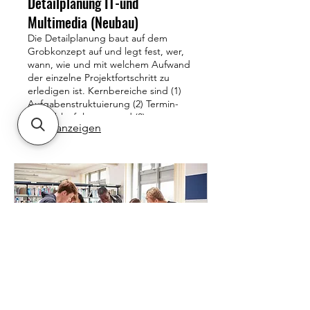
Detailplanung IT-und
Multimedia (Neubau)
Die Detailplanung baut auf dem
Grobkonzept auf und legt fest, wer,
wann, wie und mit welchem Aufwand
der einzelne Projektfortschritt zu
erledigen ist. Kernbereiche sind (1)
Aufgabenstruktuierung (2) Termin-
und Ablaufplanung und (3)
Mehr anzeigen
Kostenplanung