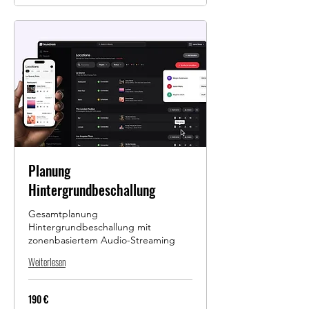
Planung
Hintergrundbeschallung
Gesamtplanung
Hintergrundbeschallung mit
zonenbasiertem Audio-Streaming
Weiterlesen
190
190 €
Euro