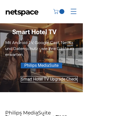
netspace
Smart Hotel TV
Mit Android TV, Google Cast, Netflix
und Datenschutz - wie Ihre Gäste es
erwarten
Philips MediaSuite
Smart Hotel TV Upgrade Check
Philips MediaSuite