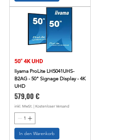
50" 4K UHD
Iiyama ProLite LH5041UHS-
B2AG - 50" Signage Display - 4K
UHD
Preis
579,00 €
inkl. MwSt.
|
Kostenloser Versand
In den Warenkorb