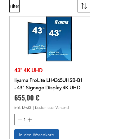
Filter
43" 4K UHD
Iiyama ProLite LH4365UHSB-B1
- 43" Signage Display 4K UHD
Preis
655,00 €
inkl. MwSt.
|
Kostenloser Versand
In den Warenkorb