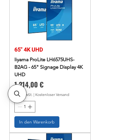
65" 4K UHD
Iiyama ProLite LH6575UHS-
B2AG - 65" Signage Display 4K
UHD
Preis
1.214,00 €
inkl. MwSt.
|
Kostenloser Versand
In den Warenkorb