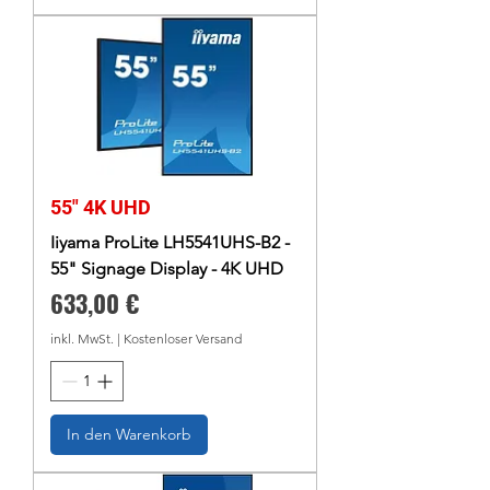
55" 4K UHD
Iiyama ProLite LH5541UHS-B2 -
55" Signage Display - 4K UHD
Preis
633,00 €
inkl. MwSt.
|
Kostenloser Versand
In den Warenkorb