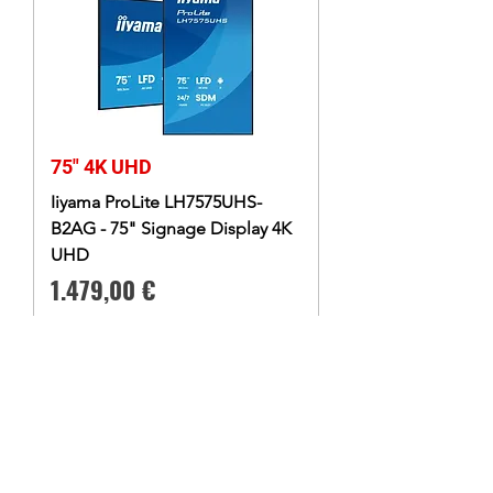
75" 4K UHD
Iiyama ProLite LH7575UHS-
B2AG - 75" Signage Display 4K
UHD
Preis
1.479,00 €
inkl. MwSt.
|
Kostenloser Versand
In den Warenkorb