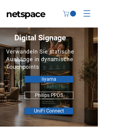
netspace
Digital Signage
Verwandeln Sie statische
Aushänge in dynamische
Touchpoints
iiyama
Philips PPDS
UniFi Connect