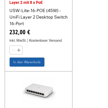
Layer 2 mit 8 x PoE
USW-Lite-16-POE (45W) -
UniFi Layer 2 Desktop Switch
16-Port
Preis
232,00 €
inkl. MwSt.
|
Kostenloser Versand
In den Warenkorb