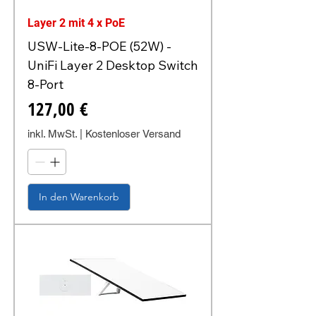
Layer 2 mit 4 x PoE
USW-Lite-8-POE (52W) -
UniFi Layer 2 Desktop Switch
8-Port
Preis
127,00 €
inkl. MwSt.
|
Kostenloser Versand
In den Warenkorb