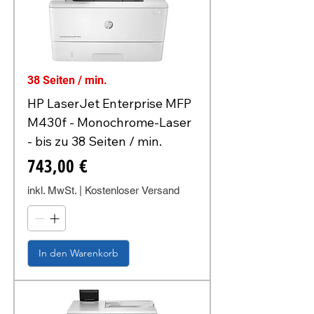
38 Seiten / min.
HP LaserJet Enterprise MFP
M430f - Monochrome-Laser
- bis zu 38 Seiten / min.
Preis
743,00 €
inkl. MwSt.
|
Kostenloser Versand
In den Warenkorb