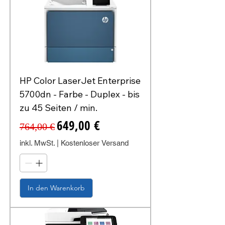
HP Color LaserJet Enterprise
5700dn - Farbe - Duplex - bis
zu 45 Seiten / min.
Standardpreis
Sale-Preis
649,00 €
764,00 €
inkl. MwSt.
|
Kostenloser Versand
In den Warenkorb