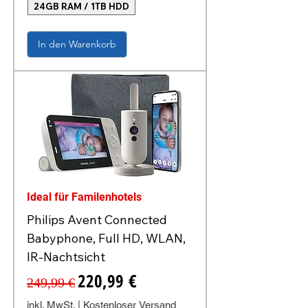
24GB RAM / 1TB HDD
In den Warenkorb
Ideal für Familenhotels
Philips Avent Connected
Babyphone, Full HD, WLAN,
IR-Nachtsicht
Standardpreis
Sale-Preis
220,99 €
249,99 €
inkl. MwSt.
|
Kostenloser Versand