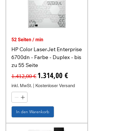
52 Seiten / min
HP Color LaserJet Enterprise
6700dn - Farbe - Duplex - bis
zu 55 Seite
Standardpreis
Sale-Preis
1.314,00 €
1.412,00 €
inkl. MwSt.
|
Kostenloser Versand
In den Warenkorb