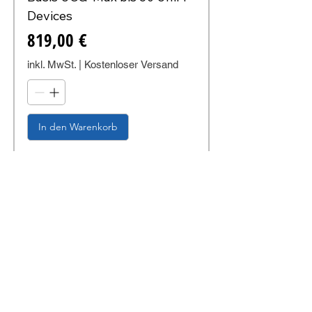
Devices
Preis
819,00 €
inkl. MwSt.
|
Kostenloser Versand
In den Warenkorb
KI Upscaling
LG QNED AI xQNED82A6B