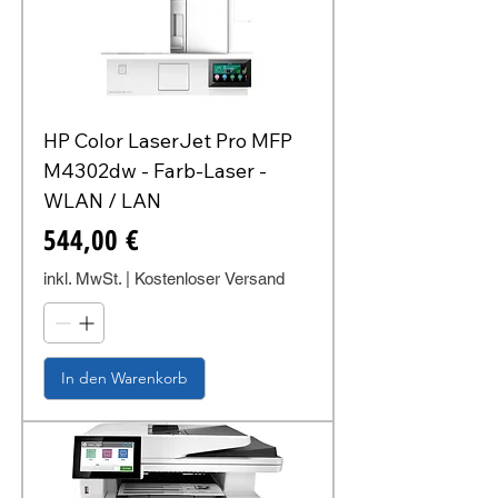
HP Color LaserJet Pro MFP
M4302dw - Farb-Laser -
WLAN / LAN
Preis
544,00 €
inkl. MwSt.
|
Kostenloser Versand
In den Warenkorb