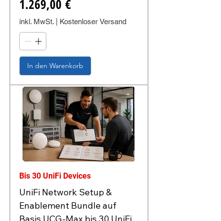
Preis
1.269,00 €
inkl. MwSt.
|
Kostenloser Versand
In den Warenkorb
Bis 30 UniFi Devices
UniFi Network Setup &
Enablement Bundle auf
Basis UCG-Max bis 30 UniFi