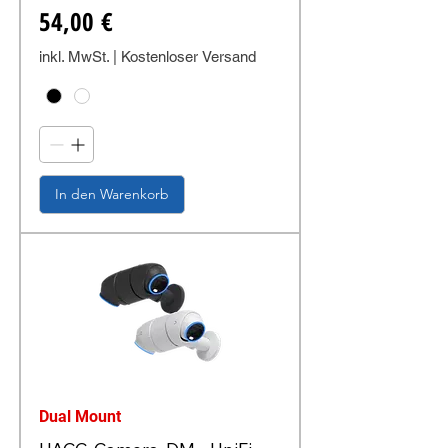
Preis
54,00 €
inkl. MwSt.
|
Kostenloser Versand
In den Warenkorb
Dual Mount