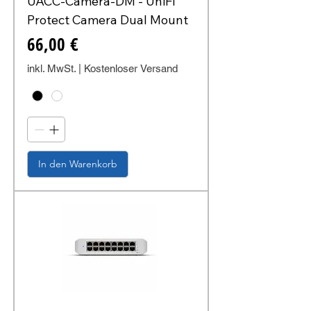
UACC-Camera-DM - UniFi
Protect Camera Dual Mount
Preis
66,00 €
inkl. MwSt.
|
Kostenloser Versand
In den Warenkorb