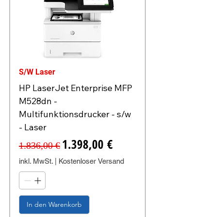
S/W Laser
HP LaserJet Enterprise MFP
M528dn -
Multifunktionsdrucker - s/w
- Laser
Standardpreis
Sale-Preis
1.398,00 €
1.836,00 €
inkl. MwSt.
|
Kostenloser Versand
In den Warenkorb