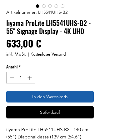
Artikelnummer: LH5541UHS-B2
Iiyama ProLite LH5541UHS-B2 -
55" Signage Display - 4K UHD
Preis
633,00 €
inkl. MwSt.
|
Kostenloser Versand
Anzahl
*
In den Warenkorb
Sofortkauf
iiyama ProLite LH5541UHS-B2 - 140 cm
(55") Diagonalklasse (139 cm (54.6")