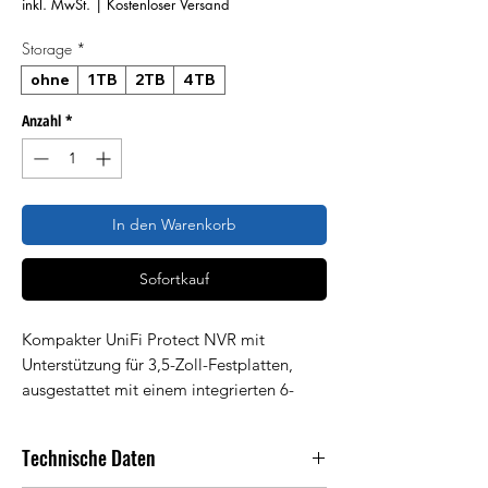
Preis
inkl. MwSt.
|
Kostenloser Versand
Storage
*
ohne
1TB
2TB
4TB
Anzahl
*
In den Warenkorb
Sofortkauf
Kompakter UniFi Protect NVR mit
Unterstützung für 3,5-Zoll-Festplatten,
ausgestattet mit einem integrierten 6-
Port-PoE-Switch, einem integrierten
HDMI-View-Port und einer Kapazität für
Technische Daten
(6) 4K-Kameras oder (15) Full-HD-