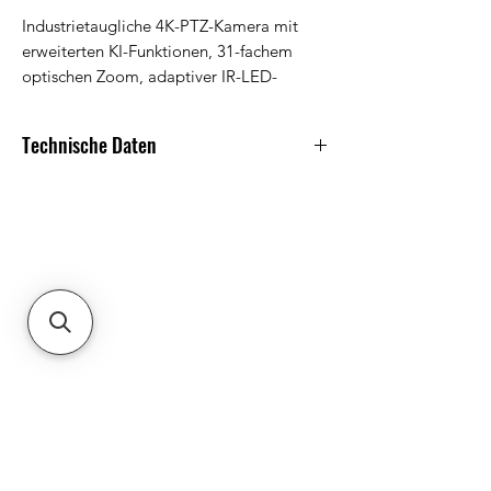
Industrietaugliche 4K-PTZ-Kamera mit
erweiterten KI-Funktionen, 31-fachem
optischen Zoom, adaptiver IR-LED-
Nachtsicht und LiDAR-Technologie für
einen schnelleren Autofokus.
Technische Daten
Dimensions
Without mount: ⌀241 x 349 mm (⌀9.5
x 13.7") With mount: 372 x 241 x 299
mm (14.7 x 9.5 x 11.8")
IR Night Vision
100 m (328 ft)
Zoom Mode
31x Optical
Lightning Zoom
Coming Soon
Face Recognition
Ähnliche Produkte
✓