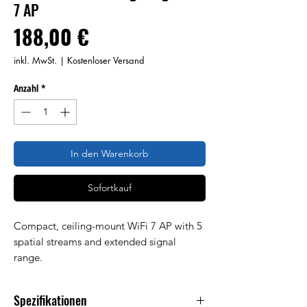
7 AP
Preis
188,00 €
inkl. MwSt.
|
Kostenloser Versand
Anzahl
*
In den Warenkorb
Sofortkauf
Compact, ceiling-mount WiFi 7 AP with 5
spatial streams and extended signal
range.
Spezifikationen