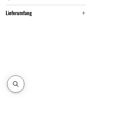
Compact, ceiling-mount WiFi 7 AP
Lieferumfang
with 5 spatial streams and extended
signal range.
U7-LR
Vollständige Übersicht
Montageplatte
Schrauben-Set
kein PoE-Adapter !
Ähnliche Produkte