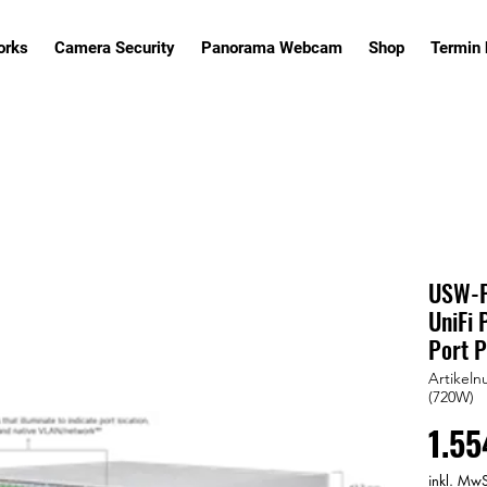
orks
Camera Security
Panorama Webcam
Shop
Termin
USW-P
UniFi 
Port P
Artikel
(720W)
1.55
inkl. MwS