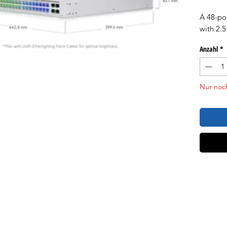
A 48-por
with 2.
Anzahl
*
Nur noch