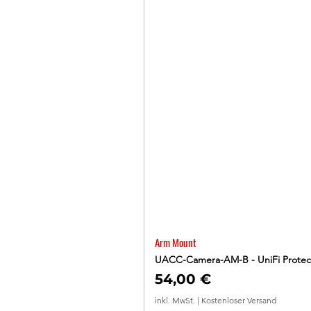
Arm Mount
UACC-Camera-AM-B - UniFi Prote
Preis
54,00 €
inkl. MwSt.
|
Kostenloser Versand