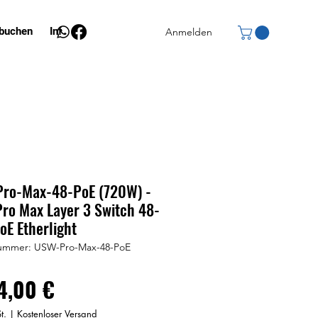
 buchen
Info
Anmelden
ro-Max-48-PoE (720W) -
Pro Max Layer 3 Switch 48-
oE Etherlight
nummer: USW-Pro-Max-48-PoE
Preis
4,00 €
t.
|
Kostenloser Versand