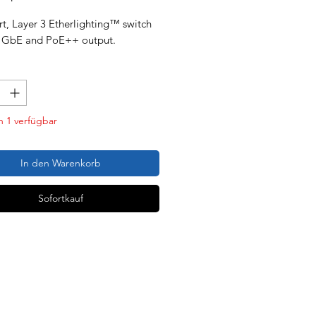
t, Layer 3 Etherlighting™ switch
5 GbE and PoE++ output.
 1 verfügbar
In den Warenkorb
Sofortkauf