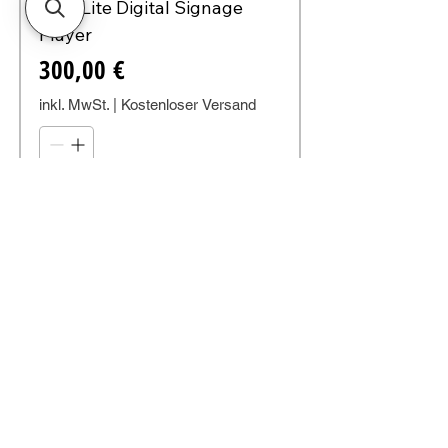
Cast Lite Digital Signage
Player
Preis
300,00 €
inkl. MwSt.
|
Kostenloser Versand
In den Warenkorb
Digital Signage Player