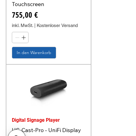
Touchscreen
Preis
755,00 €
inkl. MwSt.
|
Kostenloser Versand
In den Warenkorb
Digital Signage Player
UC-Cast-Pro - UniFi Display