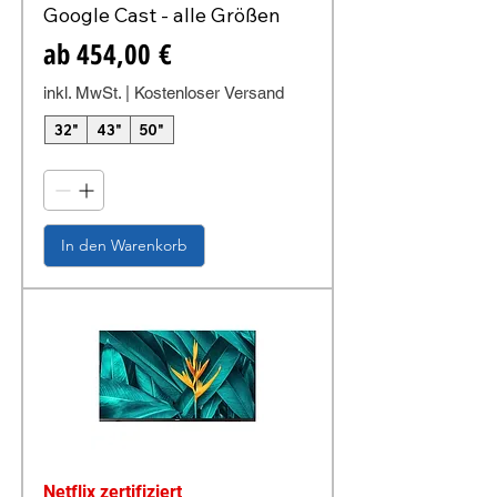
Google Cast - alle Größen
Sale-Preis
ab
454,00 €
inkl. MwSt.
|
Kostenloser Versand
32"
43"
50"
In den Warenkorb
Netflix zertifiziert