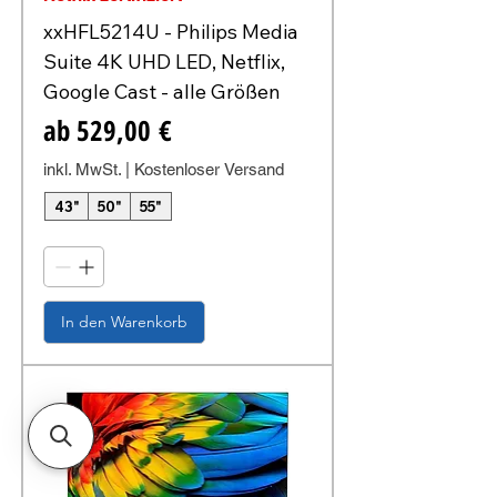
xxHFL5214U - Philips Media
Suite 4K UHD LED, Netflix,
Google Cast - alle Größen
Sale-Preis
ab
529,00 €
inkl. MwSt.
|
Kostenloser Versand
43"
50"
55"
In den Warenkorb