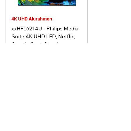
4K UHD Alurahmen
xxHFL6214U - Philips Media
Suite 4K UHD LED, Netflix,
Google Cast, Alurahmen
Sale-Preis
ab
673,00 €
inkl. MwSt.
|
Kostenloser Versand
43"
50"
58"
65"
75"
In den Warenkorb