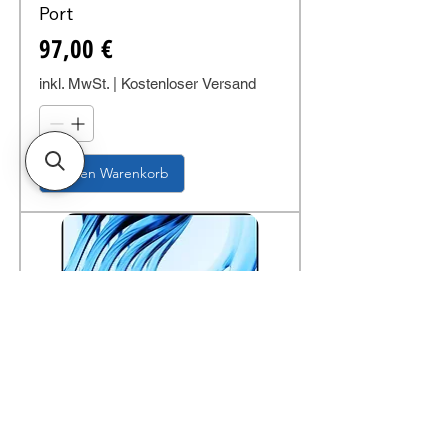
Port
Preis
97,00 €
inkl. MwSt.
|
Kostenloser Versand
In den Warenkorb
3 Jahre Garantie
Dell Pro P P2726H 27" Full