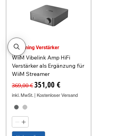
Streaming Verstärker
WiiM Vibelink Amp HiFi
Verstärker als Ergänzung für
WiiM Streamer
Standardpreis
Sale-Preis
351,00 €
369,00 €
inkl. MwSt.
|
Kostenloser Versand