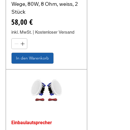
Wege, 80W, 8 Ohm, weiss, 2
Stück
Preis
58,00 €
inkl. MwSt.
|
Kostenloser Versand
In den Warenkorb
Einbaulautsprecher