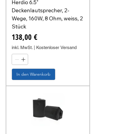
Herdio 6.5"
Deckenlautsprecher, 2-
Wege, 160W, 8 Ohm, weiss, 2
Stück
Preis
138,00 €
inkl. MwSt.
|
Kostenloser Versand
In den Warenkorb