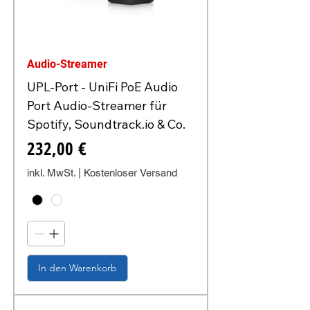
Audio-Streamer
UPL-Port - UniFi PoE Audio
Port Audio-Streamer für
Spotify, Soundtrack.io & Co.
Preis
232,00 €
inkl. MwSt.
|
Kostenloser Versand
In den Warenkorb