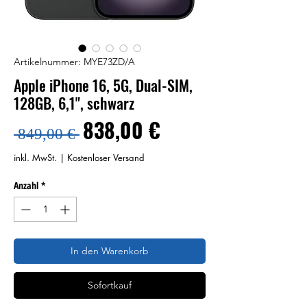
Artikelnummer: MYE73ZD/A
Apple iPhone 16, 5G, Dual-SIM,
128GB, 6,1", schwarz
Standardpreis
Sale-
838,00 €
 849,00 € 
Preis
inkl. MwSt.
|
Kostenloser Versand
Anzahl
*
In den Warenkorb
Sofortkauf