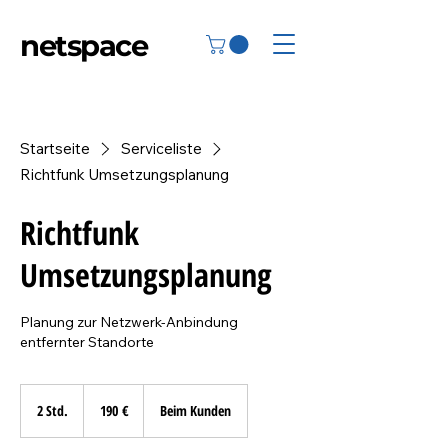
netspace
Startseite
Serviceliste
Richtfunk Umsetzungsplanung
Richtfunk
Umsetzungsplanung
Planung zur Netzwerk-Anbindung
entfernter Standorte
190
Euro
2 Std.
2
190 €
Beim Kunden
S