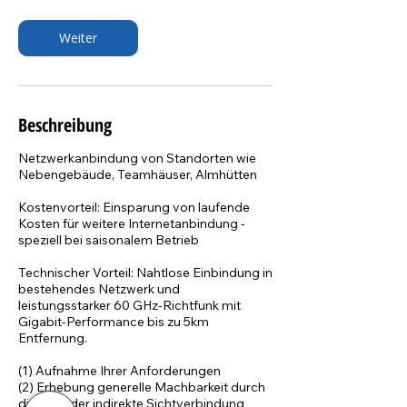
t
d
Weiter
.
Beschreibung
Netzwerkanbindung von Standorten wie
Nebengebäude, Teamhäuser, Almhütten
Kostenvorteil: Einsparung von laufende
Kosten für weitere Internetanbindung -
speziell bei saisonalem Betrieb
Technischer Vorteil: Nahtlose Einbindung in
bestehendes Netzwerk und
leistungsstarker 60 GHz-Richtfunk mit
Gigabit-Performance bis zu 5km
Entfernung.
(1) Aufnahme Ihrer Anforderungen
(2) Erhebung generelle Machbarkeit durch
direkte oder indirekte Sichtverbindung