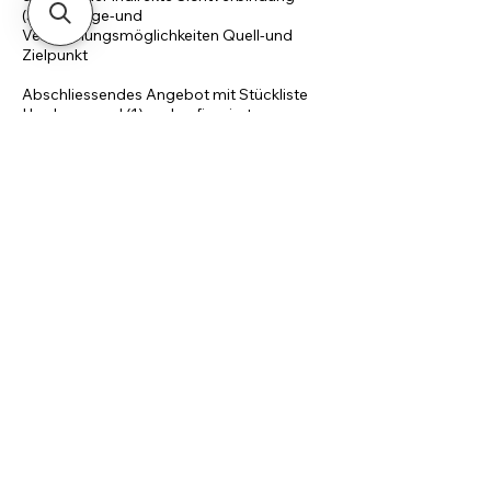
(3) Montage-und
Verkabelungsmöglichkeiten Quell-und
Zielpunkt
Abschliessendes Angebot mit Stückliste
Hardware und (1) vorkonfigurierte
Hardware für Selbstmontage oder durch
Haustechnik sowie (2) Komplettinstallation
durch netspace.
Kontaktangaben
+43 664 3801003
info@netspace.at
Anna-Dengel-Straße 23/g08, Innsbruck,
Austria