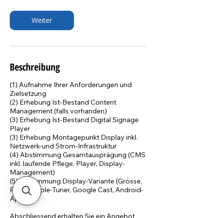
t
d
Weiter
.
Beschreibung
(1) Aufnahme Ihrer Anforderungen und
Zielsetzung
(2) Erhebung Ist-Bestand Content
Management (falls vorhanden)
(3) Erhebung Ist-Bestand Digital Signage
Player
(3) Erhebung Montagepunkt Display inkl.
Netzwerk-und Strom-Infrastruktur
(4) Abstimmung Gesamtausprägung (CMS
inkl. laufende Pflege, Player, Display-
Management)
(5) Abstimmung Display-Variante (Grösse,
Player, Triple-Tuner, Google Cast, Android-
Apps ..)
Abschliessend erhalten Sie ein Angebot