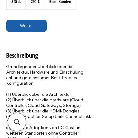
3 Std.
3
290 €
Beim Kunden
S
t
d
Weiter
.
Beschreibung
Grundlegender Überblick über die
Architektur, Hardware und Einschulung
anhand gemeinsamer Best-Practice-
Konfiguration
(1) Überblick über die Architektur
(2) Überblick über die Hardware (Cloud
Controller, Cloud Gateways, Storage)
(3) Überblick über die HDMI-Dongles
(4) Best-Practice-Setup UniFi Connect inkl.
Playlists
(5) Remote Adoption von UC-Cast an
weiteren Standorten ohne Controller