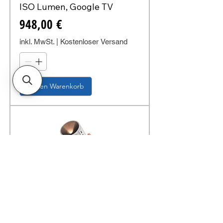
ISO Lumen, Google TV
Preis
948,00 €
inkl. MwSt.
|
Kostenloser Versand
In den Warenkorb
Mobiler Outdoor Beamer
XGIMI MoGo 4 mobiler