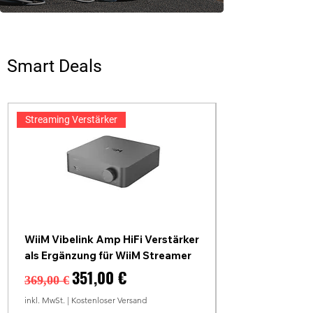
Smart Deals
Streaming Verstärker
WiiM Vibelink Amp HiFi Verstärker
als Ergänzung für WiiM Streamer
Standardpreis
Sale-Preis
351,00 €
369,00 €
inkl. MwSt.
|
Kostenloser Versand