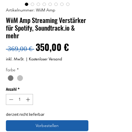
Artikelnummer: WiiM Amp
WiiM Amp Streaming Verstärker
für Spotify, Soundtrack.io &
mehr
Standardpreis
Sale-
350,00 €
 369,00 € 
Preis
inkl. MwSt.
|
Kostenloser Versand
Farbe
*
Anzahl
*
derzeit nicht lieferbar
Vorbestellen