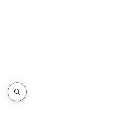
Das übersichtliche Layout ermöglicht eine
problemlose Bedienung- Absperrbares
Batteriefach2 x AA (nicht im Lieferumfang
enthalten)
Ähnliche Produkte